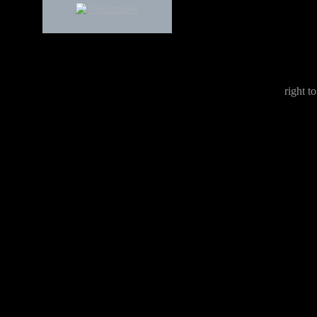
right to