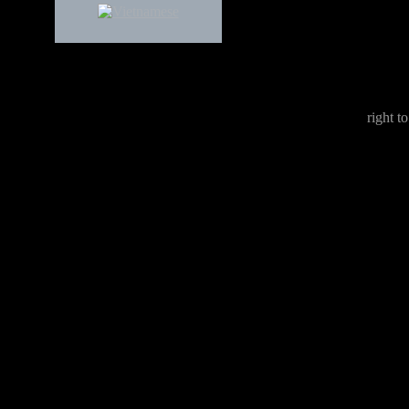
right to