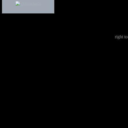
right to