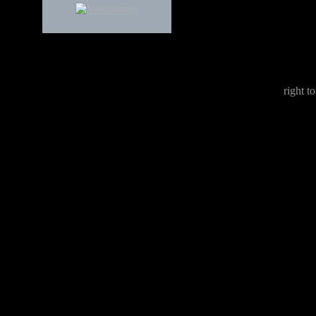
right to