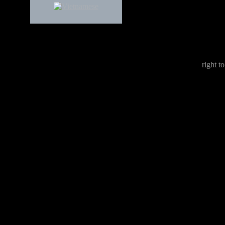
right to