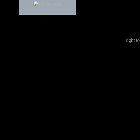
right to