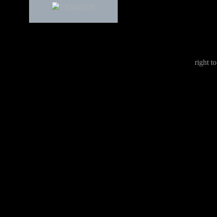
right to