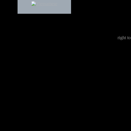
right to