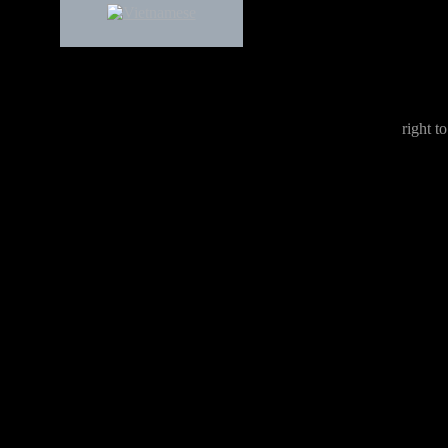
right to