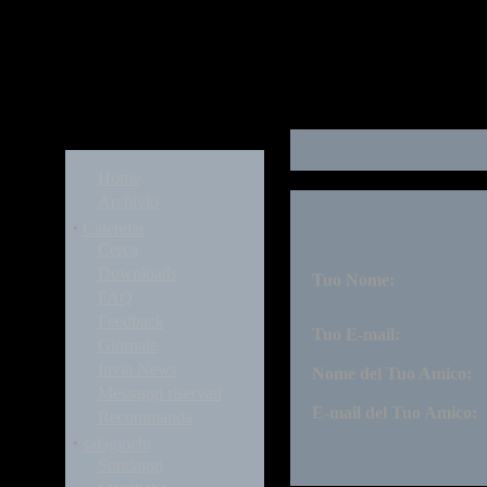
Modules
Home
Archivio
·
Calendar
Cerca
Downloads
Tuo Nome:
FAQ
Feedback
Tuo E-mail:
Giornale
Invia News
Nome del Tuo Amico:
Messaggi riservati
E-mail del Tuo Amico:
Recommanda
·
salagiochi
Sondaggi