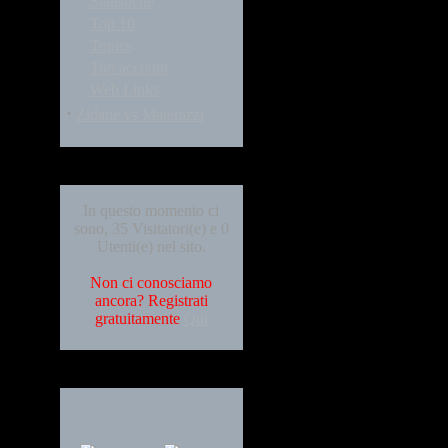
Statistiche
Top 10
Topics
Tuo account
Web Links
·
Zidane vs Materazzi
Who's Online
In questo momento ci
sono, 35 Visitatori(e) e 0
Utenti(e) nel sito.
Non ci conosciamo
ancora? Registrati
gratuitamente
Qui
Languages