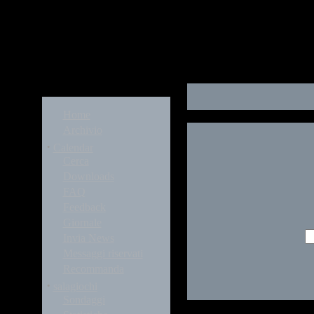
Modules
Home
Archivio
·
Calendar
Cerca
Downloads
FAQ
Feedback
Giornale
Invia News
Messaggi riservati
Recommanda
·
salagiochi
Sondaggi