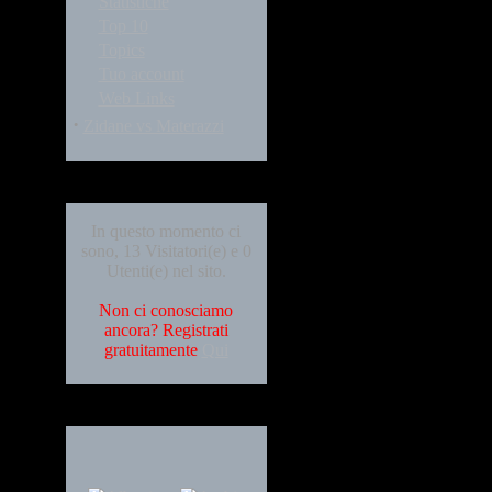
Statistiche
Top 10
Topics
Tuo account
Web Links
·
Zidane vs Materazzi
Who's Online
In questo momento ci
sono, 13 Visitatori(e) e 0
Utenti(e) nel sito.
Non ci conosciamo
ancora? Registrati
gratuitamente
Qui
Languages