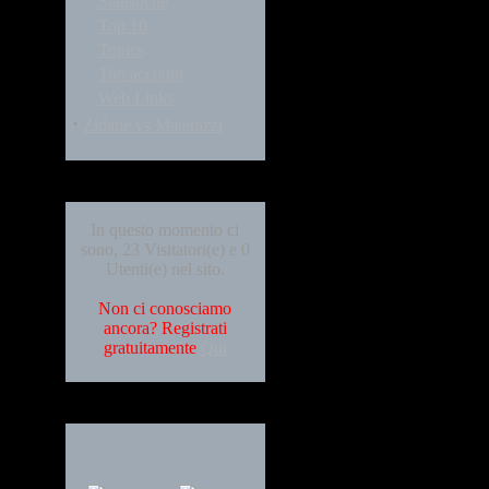
Statistiche
Top 10
Topics
Tuo account
Web Links
·
Zidane vs Materazzi
Who's Online
In questo momento ci
sono, 23 Visitatori(e) e 0
Utenti(e) nel sito.
Non ci conosciamo
ancora? Registrati
gratuitamente
Qui
Languages