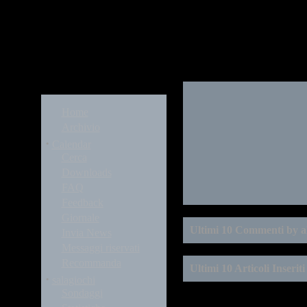
Modules
Home
Archivio
·
Calendar
Cerca
Downloads
FAQ
Feedback
Giornale
Ultimi 10 Commenti by al
Invia News
Messaggi riservati
Recommanda
Ultimi 10 Articoli Inseriti
·
salagiochi
Sondaggi