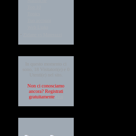
Statistiche
Top 10
Topics
Tuo account
Web Links
·
Zidane vs Materazzi
Who's Online
In questo momento ci
sono, 18 Visitatori(e) e 0
Utenti(e) nel sito.
Non ci conosciamo
ancora? Registrati
gratuitamente
Qui
Languages