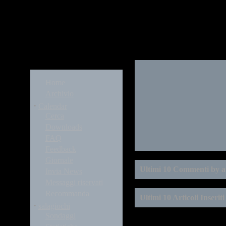
Modules
Home
Archivio
·
Calendar
Cerca
Downloads
FAQ
Feedback
Giornale
Ultimi 10 Commenti by 
Invia News
Messaggi riservati
Recommanda
Ultimi 10 Articoli Inserit
·
salagiochi
Sondaggi