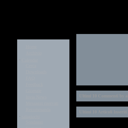
Modules
Home
Archivio
·
Calendar
Cerca
Downloads
FAQ
Feedback
Giornale
Ultimi 10 Commenti by 
Invia News
Messaggi riservati
Recommanda
Ultimi 10 Articoli Inserit
·
salagiochi
Sondaggi