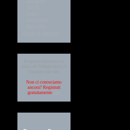
Statistiche
Top 10
Topics
Tuo account
Web Links
·
Zidane vs Materazzi
Who's Online
In questo momento ci
sono, 43 Visitatori(e) e 0
Utenti(e) nel sito.
Non ci conosciamo
ancora? Registrati
gratuitamente
Qui
Languages