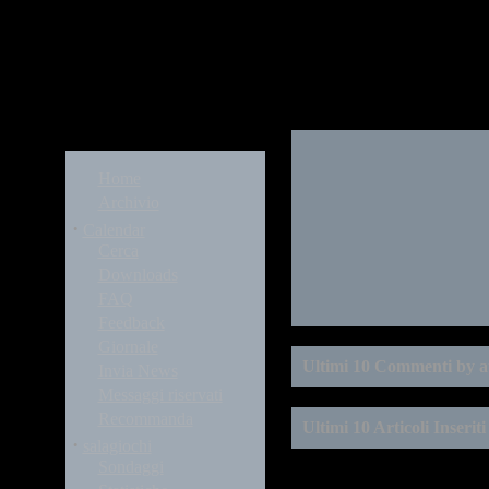
Modules
Home
Archivio
·
Calendar
Cerca
Downloads
FAQ
Feedback
Giornale
Ultimi 10 Commenti by a
Invia News
Messaggi riservati
Recommanda
Ultimi 10 Articoli Inseriti
·
salagiochi
Sondaggi