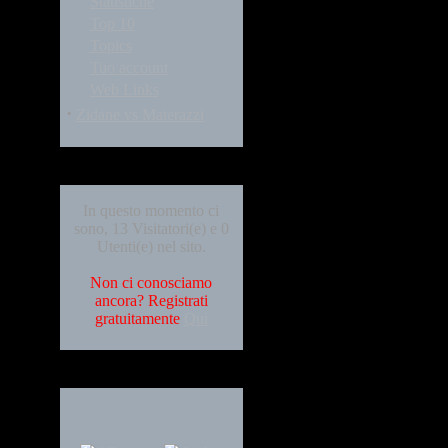
Statistiche
Top 10
Topics
Tuo account
Web Links
·
Zidane vs Materazzi
Who's Online
In questo momento ci
sono, 13 Visitatori(e) e 0
Utenti(e) nel sito.
Non ci conosciamo
ancora? Registrati
gratuitamente
Qui
Languages