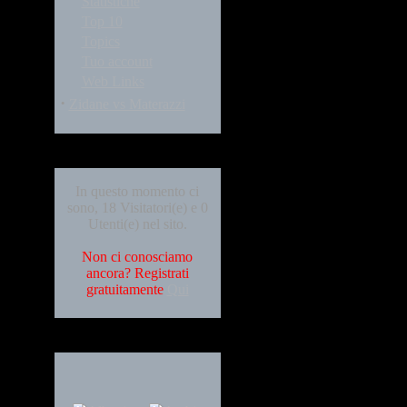
Statistiche
Top 10
Topics
Tuo account
Web Links
·
Zidane vs Materazzi
Who's Online
In questo momento ci
sono, 18 Visitatori(e) e 0
Utenti(e) nel sito.
Non ci conosciamo
ancora? Registrati
gratuitamente
Qui
Languages