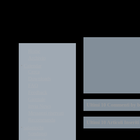
Modules
Home
Archivio
·
Calendar
Cerca
Downloads
FAQ
Feedback
Giornale
Ultimi 10 Commenti by b
Invia News
Messaggi riservati
Recommanda
Ultimi 10 Articoli Inseriti
·
salagiochi
Sondaggi