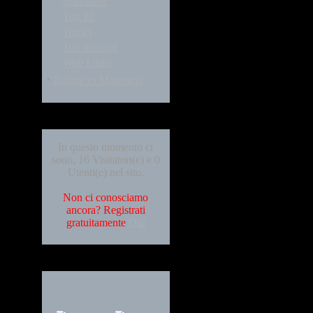
Statistiche
Top 10
Topics
Tuo account
Web Links
·
Zidane vs Materazzi
Who's Online
In questo momento ci
sono, 16 Visitatori(e) e 0
Utenti(e) nel sito.
Non ci conosciamo
ancora? Registrati
gratuitamente
Qui
Languages