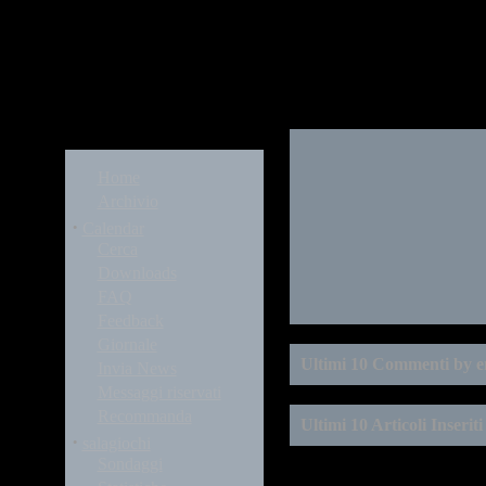
Modules
Home
Archivio
·
Calendar
Cerca
Downloads
FAQ
Feedback
Giornale
Ultimi 10 Commenti by 
Invia News
Messaggi riservati
Recommanda
Ultimi 10 Articoli Inserit
·
salagiochi
Sondaggi