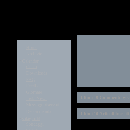
Modules
Home
Archivio
·
Calendar
Cerca
Downloads
FAQ
Feedback
Giornale
Ultimi 10 Commenti by 
Invia News
Messaggi riservati
Recommanda
Ultimi 10 Articoli Inserit
·
salagiochi
Sondaggi