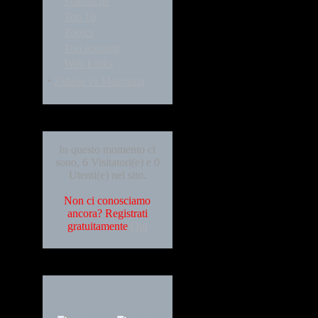
Statistiche
Top 10
Topics
Tuo account
Web Links
·
Zidane vs Materazzi
Who's Online
In questo momento ci
sono, 6 Visitatori(e) e 0
Utenti(e) nel sito.
Non ci conosciamo
ancora? Registrati
gratuitamente
Qui
Languages