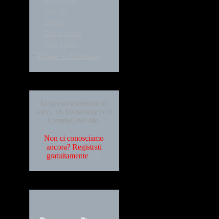
Statistiche
Top 10
Topics
Tuo account
Web Links
·
Zidane vs Materazzi
Who's Online
In questo momento ci
sono, 16 Visitatori(e) e 0
Utenti(e) nel sito.
Non ci conosciamo
ancora? Registrati
gratuitamente
Qui
Languages