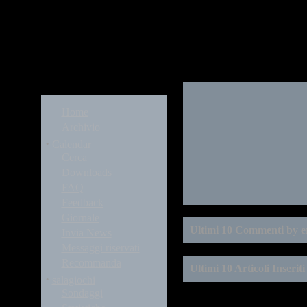
Modules
Home
Archivio
·
Calendar
Cerca
Downloads
FAQ
Feedback
Giornale
Ultimi 10 Commenti by e
Invia News
Messaggi riservati
Recommanda
Ultimi 10 Articoli Inseriti
·
salagiochi
Sondaggi