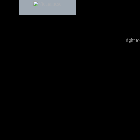
right to