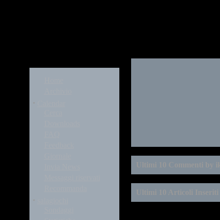
Modules
Home
Archivio
·
Calendar
Cerca
Downloads
FAQ
Feedback
Giornale
Ultimi 10 Commenti by i
Invia News
Messaggi riservati
Recommanda
Ultimi 10 Articoli Inseriti
·
salagiochi
Sondaggi