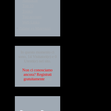
Statistiche
Top 10
Topics
Tuo account
Web Links
·
Zidane vs Materazzi
Who's Online
In questo momento ci
sono, 14 Visitatori(e) e 0
Utenti(e) nel sito.
Non ci conosciamo
ancora? Registrati
gratuitamente
Qui
Languages