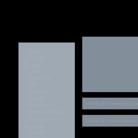
Modules
Home
Archivio
·
Calendar
Cerca
Downloads
FAQ
Feedback
Giornale
Ultimi 10 Commenti by i
Invia News
Messaggi riservati
Recommanda
Ultimi 10 Articoli Inserit
·
salagiochi
Sondaggi