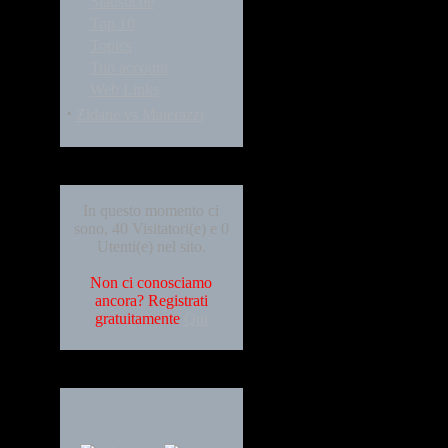
Statistiche
Top 10
Topics
Tuo account
Web Links
·
Zidane vs Materazzi
Who's Online
In questo momento ci
sono, 40 Visitatori(e) e 0
Utenti(e) nel sito.
Non ci conosciamo
ancora? Registrati
gratuitamente
Qui
Languages