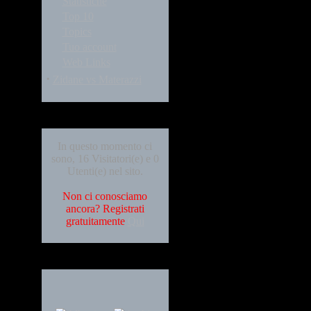
Statistiche
Top 10
Topics
Tuo account
Web Links
·
Zidane vs Materazzi
Who's Online
In questo momento ci
sono, 16 Visitatori(e) e 0
Utenti(e) nel sito.
Non ci conosciamo
ancora? Registrati
gratuitamente
Qui
Languages