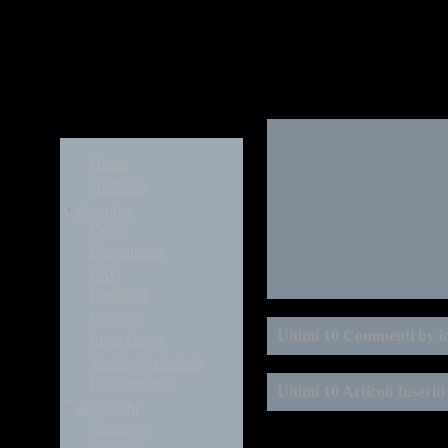
Modules
Home
Archivio
·
Calendar
Cerca
Downloads
FAQ
Feedback
Giornale
Ultimi 10 Commenti by iq
Invia News
Messaggi riservati
Recommanda
Ultimi 10 Articoli Inseriti 
·
salagiochi
Sondaggi