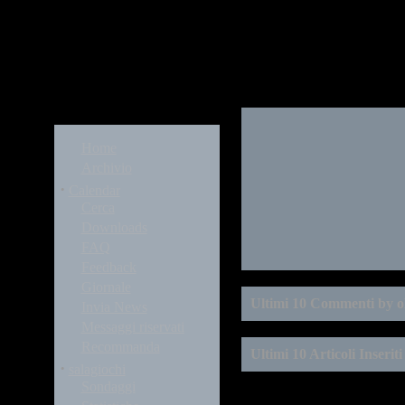
Modules
Home
Archivio
·
Calendar
Cerca
Downloads
FAQ
Feedback
Giornale
Ultimi 10 Commenti by o
Invia News
Messaggi riservati
Recommanda
Ultimi 10 Articoli Inserit
·
salagiochi
Sondaggi