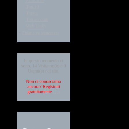
Statistiche
Top 10
Topics
Tuo account
Web Links
·
Zidane vs Materazzi
Who's Online
In questo momento ci
sono, 14 Visitatori(e) e 0
Utenti(e) nel sito.
Non ci conosciamo
ancora? Registrati
gratuitamente
Qui
Languages