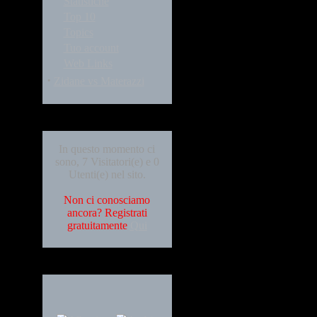
Statistiche
Top 10
Topics
Tuo account
Web Links
·
Zidane vs Materazzi
Who's Online
In questo momento ci
sono, 7 Visitatori(e) e 0
Utenti(e) nel sito.
Non ci conosciamo
ancora? Registrati
gratuitamente
Qui
Languages