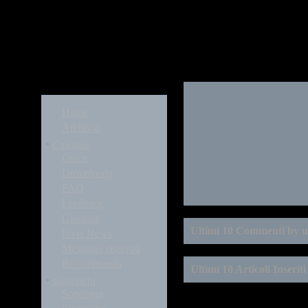
Modules
Home
Archivio
·
Calendar
Cerca
Downloads
FAQ
Feedback
Giornale
Ultimi 10 Commenti by u
Invia News
Messaggi riservati
Recommanda
Ultimi 10 Articoli Inserit
·
salagiochi
Sondaggi