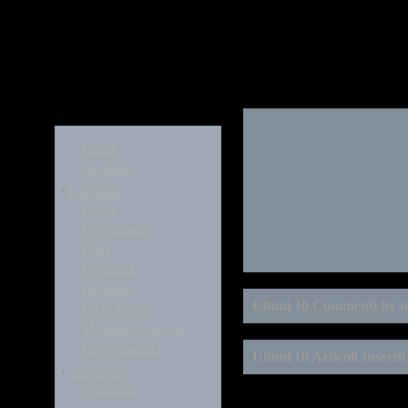
Modules
Home
Archivio
·
Calendar
Cerca
Downloads
FAQ
Feedback
Giornale
Ultimi 10 Commenti by 
Invia News
Messaggi riservati
Recommanda
Ultimi 10 Articoli Inserit
·
salagiochi
Sondaggi