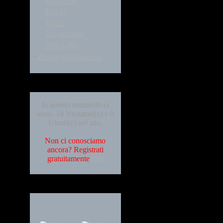
Statistiche
Top 10
Topics
Tuo account
Web Links
·
Zidane vs Materazzi
Who's Online
In questo momento ci
sono, 18 Visitatori(e) e 0
Utenti(e) nel sito.
Non ci conosciamo
ancora? Registrati
gratuitamente
Qui
Languages