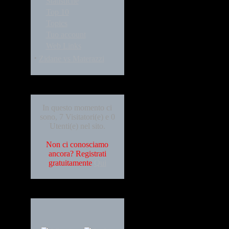
Statistiche
Top 10
Topics
Tuo account
Web Links
·
Zidane vs Materazzi
Who's Online
In questo momento ci
sono, 7 Visitatori(e) e 0
Utenti(e) nel sito.
Non ci conosciamo
ancora? Registrati
gratuitamente
Qui
Languages