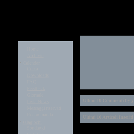
Modules
Home
Archivio
·
Calendar
Cerca
Downloads
FAQ
Feedback
Giornale
Ultimi 10 Commenti by y
Invia News
Messaggi riservati
Recommanda
Ultimi 10 Articoli Inserit
·
salagiochi
Sondaggi