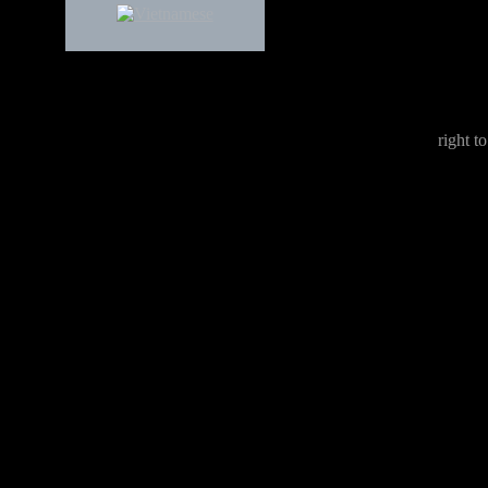
right to